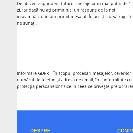
De obicei răspundem tuturor mesajelor în mai puțin de 1
zi, iar dacă nu ați primit nici un răspuns de la noi
înseamnă că nu am primit mesajul. În acest caz vă rog să
ne sunați.
Informare GDPR – În scopul procesări mesajelor, cererilor
numărul de telefon și adresa de email, în conformitate cu
protecția persoanelor fizice în ceea ce privește prelucrarea
DESPRE
COMP