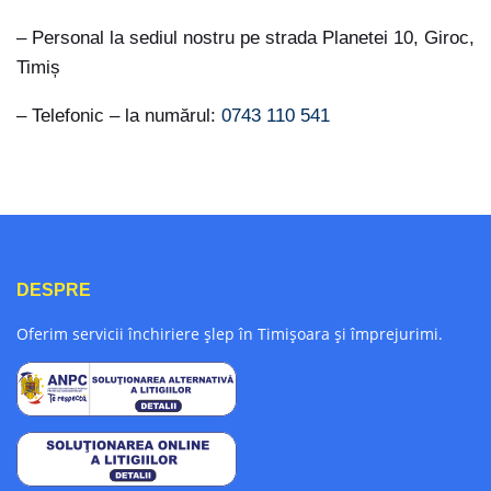
– Personal la sediul nostru pe strada Planetei 10, Giroc,
Timiș
– Telefonic – la numărul:
0743 110 541
DESPRE
Oferim servicii închiriere șlep în Timișoara și împrejurimi.